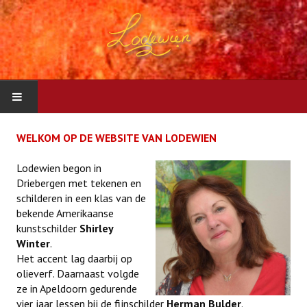
START
WELKOM OP DE WEBSITE VAN LODEWIEN
SCHILDERIJEN
Lodewien begon in
Driebergen met tekenen en
schilderen in een klas van de
CONTACT
bekende Amerikaanse
kunstschilder
Shirley
Winter
.
Het accent lag daarbij op
olieverf. Daarnaast volgde
ze in Apeldoorn gedurende
vier jaar lessen bij de fijnschilder
Herman Bulder
.