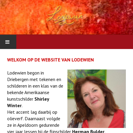
START
WELKOM OP DE WEBSITE VAN LODEWIEN
SCHILDERIJEN
Lodewien begon in
Driebergen met tekenen en
schilderen in een klas van de
CONTACT
bekende Amerikaanse
kunstschilder
Shirley
Winter
.
Het accent lag daarbij op
olieverf. Daarnaast volgde
ze in Apeldoorn gedurende
vier jaar lessen bij de fijnschilder
Herman Bulder
.